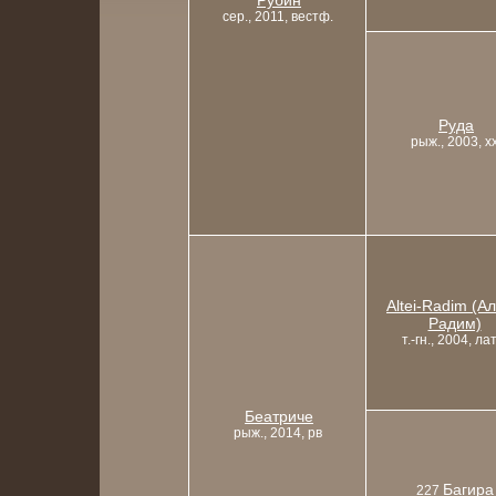
Рубин
сер., 2011, вестф.
Руда
рыж., 2003, x
Altei-Radim (А
Радим)
т.-гн., 2004, лат
Беатриче
рыж., 2014, рв
Багира
227