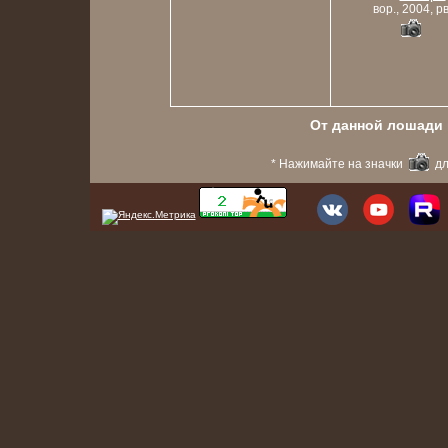
вор., 2004, р
От данной лошади в
* Нажимайте на значки
дл