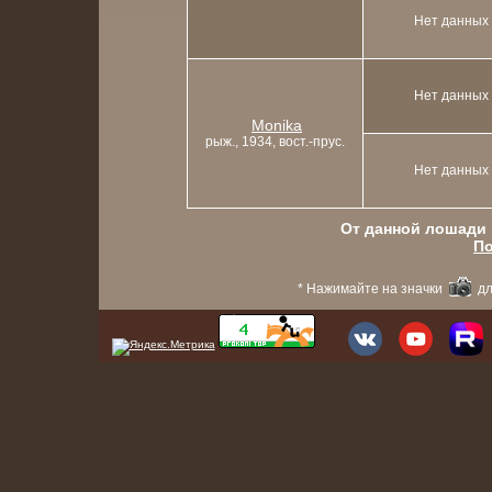
Нет данных
Нет данных
Monika
рыж., 1934, вост.-прус.
Нет данных
От данной лошади в
По
* Нажимайте на значки
дл