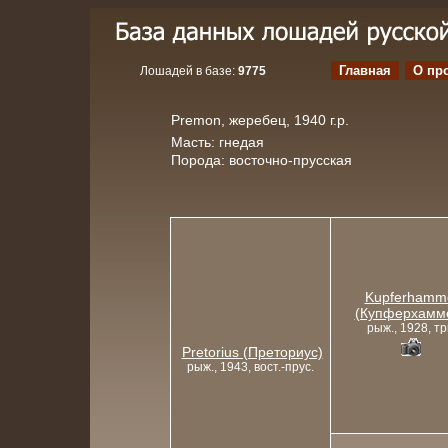
Главная
О пр
Лошадей в базе:
9775
Premon, жеребец, 1940 г.р.
Масть: гнедая
Порода: восточно-прусская
Kupferhamm
(Купферхамм
рыж., 1928, тр
Pretorius (Преториус)
рыж., 1943, вост.-прус.