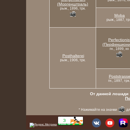
рыж., 1876, x
(Моргенштраль)
рыж., 1896, трк.
Moba
рыж., 1887, тр
Perfectionis
(Перфекциони
гн., 1899, xx
Posthalterei
рыж., 1906, трк.
Poststrass
гн., 1897, трк.
От данной лошади в
По
* Нажимайте на значки
дл