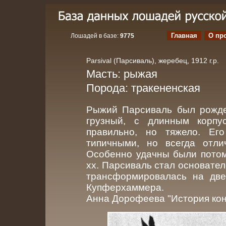
Главная
О пр
Лошадей в базе:
9775
Parsival (Парсиваль), жеребец, 1912 г.р.
Масть: рыжая
Порода: тракененская
Рыжий Парсиваль был рожден
грузный, с длинным корпу
правильно, но тяжело. Е
типичными, но всегда отл
Особенно удачны были потом
хх. Парсиваль стал основате
трансформировалась на две
Купферхаммера.
Анна Дорофеева "История кон