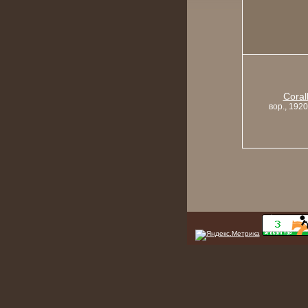
Coral
вор., 1920