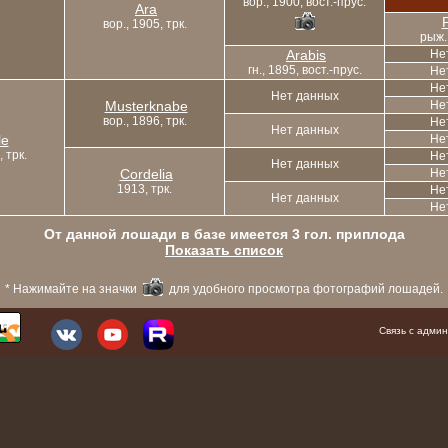
вор., 1900, вост.-прус.
Ara
вор., 1905, трк.
рыж.,
Arabis
Не
гн., 1895, вост.-прус.
Не
Не
Нет данных
Musterknabe
Не
вор., 1896, трк.
Не
Нет данных
le
Не
, трк.
Не
Нет данных
Cordelia
Не
1913, трк.
Не
Нет данных
Не
От данной лошади в базе имеется 3 гол. приплода
Показать список
* Нажимайте на значки
для удобного просмотра фотографий лошадей.
Связь с адм