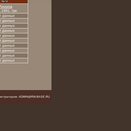
Povona
 1891, трк.
т данных
т данных
т данных
т данных
т данных
т данных
т данных
т данных
т данных
т данных
инистратором: ADMIN@RW-BASE.RU