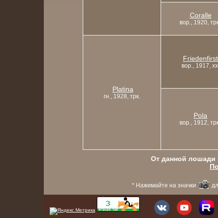
Coralle
вор., 1920, трк
Friedenfirst
вор., 1917, xx
Platina
гн., 1928, трк.
Pola
вор., 1912, трк
От данной лошади в
По
* Нажимайте на значки
дл