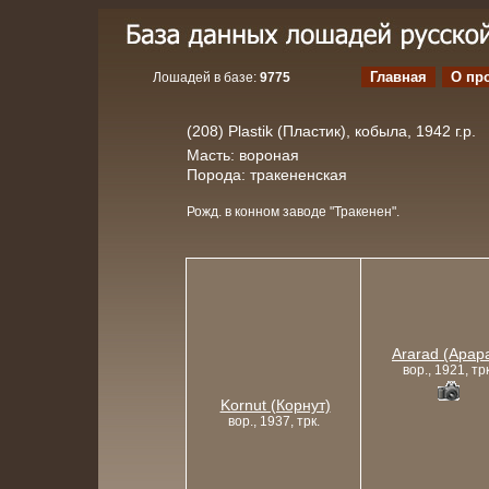
Главная
О пр
Лошадей в базе:
9775
(208) Plastik (Пластик), кобыла, 1942 г.р.
Масть: вороная
Порода: тракененская
Рожд. в конном заводе "Тракенен".
Ararad (Арар
вор., 1921, трк
Kornut (Корнут)
вор., 1937, трк.