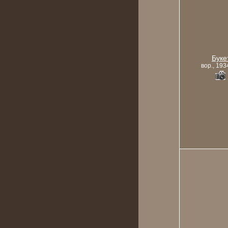
Буке
вор., 193