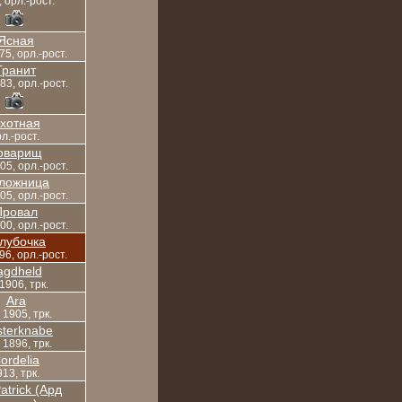
 орл.-рост.
Ясная
75, орл.-рост.
Гранит
83, орл.-рост.
хотная
л.-рост.
оварищ
05, орл.-рост.
ложница
05, орл.-рост.
Провал
00, орл.-рост.
лубочка
96, орл.-рост.
agdheld
 1906, трк.
Ara
, 1905, трк.
terknabe
, 1896, трк.
ordelia
13, трк.
atrick (Ард