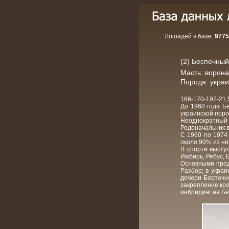
Лошадей в базе:
9775
(2) Беспечный,
Масть: ворон
Порода: украи
166-170-197-21,
До 1960 года Бе
украинской поро
Неоднократный 
Родоначальник в
C 1960 по 1974 
около 90% из ни
В спорте выступ
Имбирь, Ребус, 
Основными прод
Разбор; в укра
дочери Беспечн
закрепление кро
инбридинг на Бе