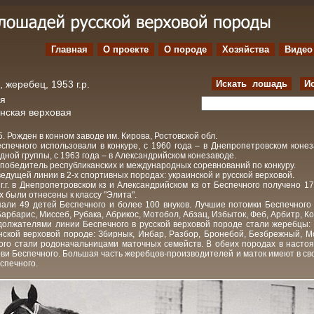
Главная
О проекте
O породе
Хозяйства
Видео
 жеребец, 1953 г.р.
Искать лошадь
И
ая
нская верховая
5. Рожден в конном заводе им. Кирова, Ростовской обл.
спечного использовали в конкуре, с 1960 года – в Днепропетровском коне
дной группы, с 1963 года – в Александрийском конезаводе.
победитель республиканских и международных соревнований по конкуру.
едущей линии в 2-х спортивных породах: украинской и русской верховой.
г.г. в Днепропетровском кз и Александрийском кз от Беспечного получено 17
х были отнесены к классу "Элита".
али 49 детей Беспечного и более 100 внуков. Лучшие потомки Беспечного 
Барбарис, Миссеб, Рубака, Абрикос, Мотобол, Абзац, Избыток, Феб, Арбитр, К
олжателями линии Беспечного в русской верховой породе стали жеребцы: 
инской верховой породе: Збирнык, Инбар, Разбор, Бронебой, Безбрежный, М
ого стали родоначальницами маточных семейств. В обеих породах в насто
ви Беспечного. Большая часть жеребцов-производителей и маток имеют в с
спечного.