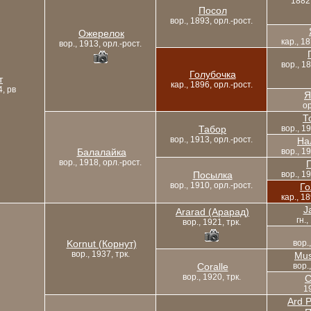
1882,
Посол
вор., 1893, орл.-рост.
Ожерелок
кар., 18
вор., 1913, орл.-рост.
вор., 18
Голубочка
т
кар., 1896, орл.-рост.
4, рв
Я
ор
Т
Табор
вор., 19
вор., 1913, орл.-рост.
На
Балалайка
вор., 19
вор., 1918, орл.-рост.
Посылка
вор., 19
вор., 1910, орл.-рост.
Го
кар., 18
J
Ararad (Арарад)
гн.,
вор., 1921, трк.
Kornut (Корнут)
вор.
вор., 1937, трк.
Mus
Coralle
вор.
вор., 1920, трк.
C
19
Ard P