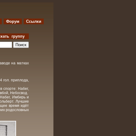
Форум
Ссылки
скать группу
заводе на матках
4 гол. приплода,
в спорте: Набег,
овбой, Небосвод.
Набег, Имбирь и
ольберт. Лучшие
ящее время идёт
воих родословных