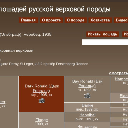
Главная
О проекте
O породе
Хозяйства
Видео
f (Эльбграф), жеребец, 1935
Искать лошадь
И
окровная верховая
и.
кого Derby, St.Leger, и 3-й призёр Ferstenberg Rennen.
смотреть
Hampto
Bay Ronald (Бэй
гн.
Рональд)
Dark Ronald (Дарк
гн., 1893, xx
Рональд)
кар., 1905, xx
Blac
гн.
ter
Darkie
Не
, xx
вор., 1889, xx
Не
Hannibal
Не
рыж., 1891, xx
Flagge
Не
1909, xx
Не
Нет данных