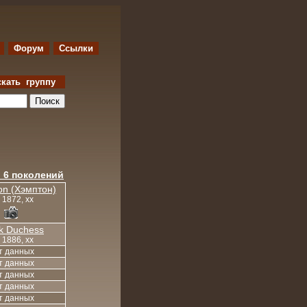
Форум
Ссылки
скать группу
 6 поколений
n (Хэмптон)
, 1872, xx
k Duchess
, 1886, xx
т данных
т данных
т данных
т данных
т данных