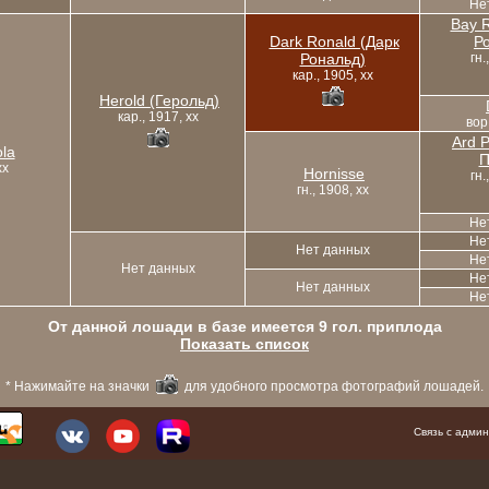
Не
Bay R
Dark Ronald (Дарк
Р
Рональд)
гн.
кар., 1905, xx
Herold (Герольд)
кар., 1917, xx
вор.
Ard P
ola
П
xx
Hornisse
гн.
гн., 1908, xx
Не
Не
Нет данных
Не
Нет данных
Не
Нет данных
Не
От данной лошади в базе имеется 9 гол. приплода
Показать список
* Нажимайте на значки
для удобного просмотра фотографий лошадей.
Связь с адм