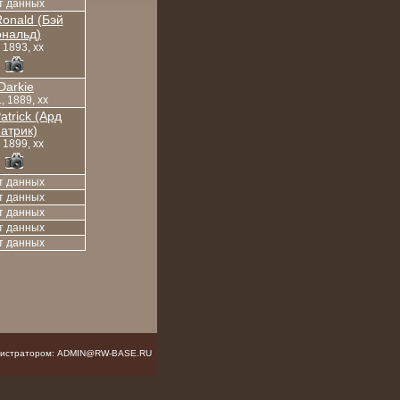
т данных
onald (Бэй
ональд)
, 1893, xx
Darkie
, 1889, xx
atrick (Ард
атрик)
, 1899, xx
т данных
т данных
т данных
т данных
т данных
инистратором: ADMIN@RW-BASE.RU