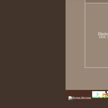
Electr
1926, 