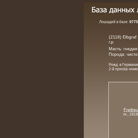
Лошадей в базе:
9775
(2118) Elbgra
г.р.
Масть: гнедая
Порода: чист
Рожд. в Германи
2-й призёр немец
Freibeu
гн., 1918