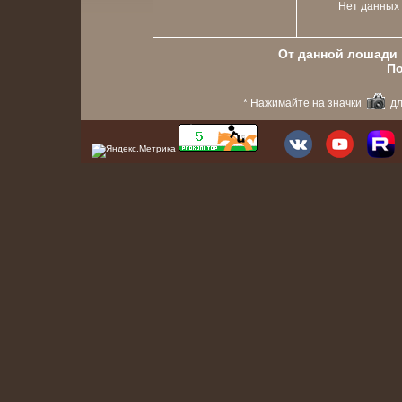
Нет данных
От данной лошади в
По
* Нажимайте на значки
дл