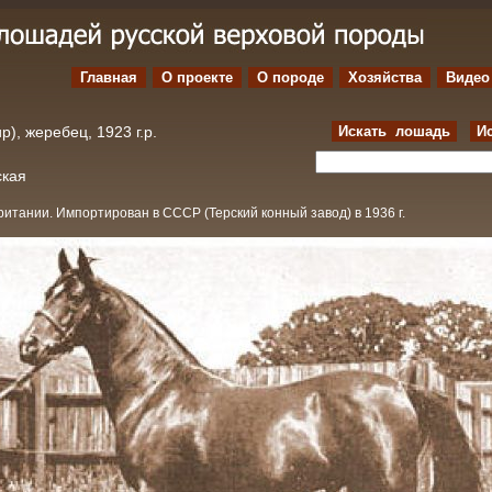
Главная
О проекте
O породе
Хозяйства
Видео
р), жеребец, 1923 г.р.
Искать лошадь
И
ская
ритании. Импортирован в СССР (Терский конный завод) в 1936 г.