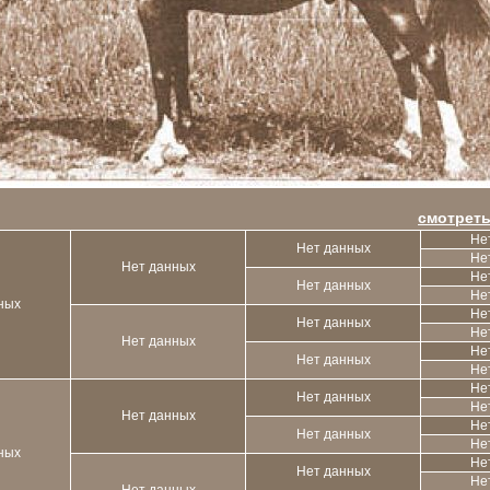
смотреть
Не
Нет данных
Не
Нет данных
Не
Нет данных
Не
ных
Не
Нет данных
Не
Нет данных
Не
Нет данных
Не
Не
Нет данных
Не
Нет данных
Не
Нет данных
Не
ных
Не
Нет данных
Не