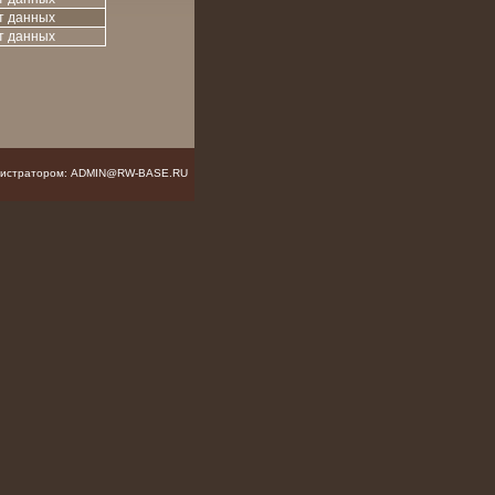
т данных
т данных
инистратором: ADMIN@RW-BASE.RU