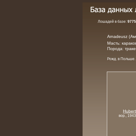
Лошадей в базе:
9775
Amadeusz (Ама
Масть: карако
Порода: трак
Рожд. в Польше.
Huber
вор., 1943