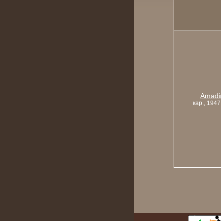
Amadi
кар., 1947