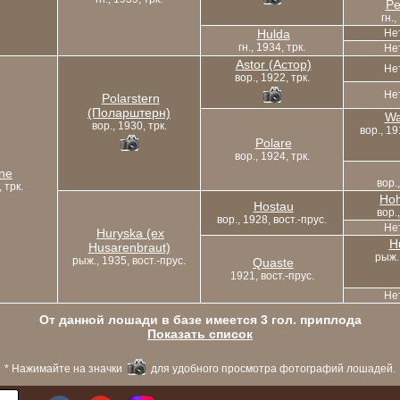
Pe
гн.,
Hulda
Не
гн., 1934, трк.
Не
Astor (Астор)
Не
вор., 1922, трк.
Не
Polarstern
(Поларштерн)
Wa
вор., 1930, трк.
вор., 19
Polare
вор., 1924, трк.
ne
вор.
, трк.
Hoh
Hostau
вор.
вор., 1928, вост.-прус.
Не
Huryska (ex
H
Husarenbraut)
рыж.,
рыж., 1935, вост.-прус.
Quaste
1921, вост.-прус.
Не
От данной лошади в базе имеется 3 гол. приплода
Показать список
* Нажимайте на значки
для удобного просмотра фотографий лошадей.