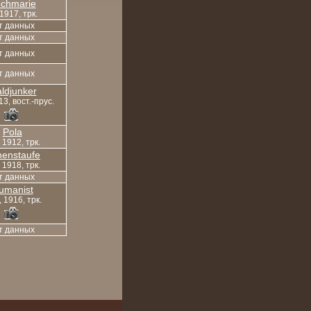
chmarie
 1917, трк.
т данных
т данных
т данных
т данных
ldjunker
13, вост.-прус.
Pola
, 1912, трк.
enstaufe
, 1918, трк.
т данных
umanist
 1916, трк.
т данных