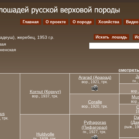
Главная
О проекте
O породе
Хозяйства
Видео
деуш), жеребец, 1953 г.р.
Искать лошадь
И
вая
ененская
смотреть
J
Ararad (Арарад)
гн.,
вор., 1921, трк.
Kornut (Корнут)
вор.
вор., 1937, трк.
Mus
Coralle
вор.
вор., 1920, трк.
C
19
tus
Da
, трк.
Pythagoras
(Да
(Пифагораз)
рыж., 19
гн., 1927, трк.
Huldvolle
гн., 1939, трк.