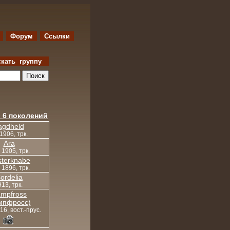
Форум
Ссылки
скать группу
 6 поколений
agdheld
 1906, трк.
Ara
, 1905, трк.
terknabe
, 1896, трк.
ordelia
13, трк.
mpfross
мпфросс)
16, вост.-прус.