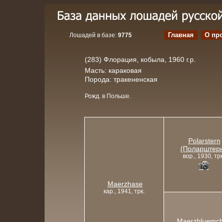
Главная
О пр
Лошадей в базе:
9775
(283) Флорация, кобыла, 1960 г.р.
Масть: караковая
Порода: тракененская
Рожд. в Польше.
Polarstern
(Поларштер
вор., 1930, трк
Maerzhase
кар., 1941, трк.
Maerzbluemc