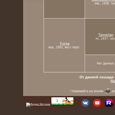
кар., 1936, трк
Tamerlan
гн., 1937, трк.
Forsa
вор., 1952, вост.-прус.
Нет данных
От данной лошади в
По
* Нажимайте на значки
дл