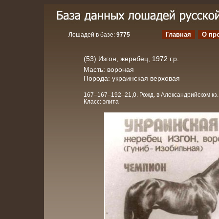
Главная
О пр
Лошадей в базе:
9775
(53) Изгон, жеребец, 1972 г.р.
Масть: вороная
Порода: украинская верховая
167–167–192–21,0. Рожд. в Александрийском кз.
Класс: элита