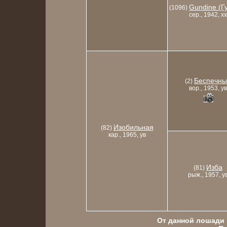
Gundine (Г
(1096)
сер., 1942, xx
Беспечны
(2)
вор., 1953, ув
Изобильная
(82)
кар., 1965, ув
Изба
(81)
рыж., 1957, у
От данной лошади в