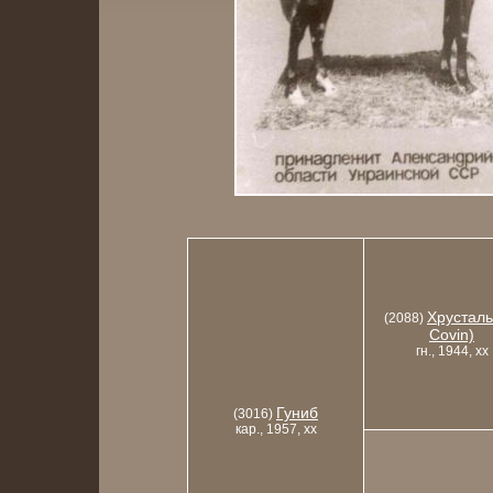
Хрусталь
(2088)
Covin)
гн., 1944, xx
Гуниб
(3016)
кар., 1957, xx