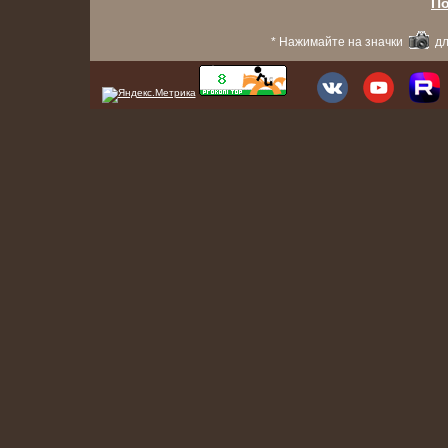
По
* Нажимайте на значки
дл