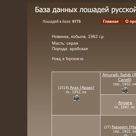
Главная
О пр
Лошадей в базе:
9775
Новинка, кобыла, 1962 г.р.
Масть: серая
Порода: арабская
Рожд. в Терском кз.
Amurath Sahib (
Сагиб)
сер., 1932, o
Arax (Аракс)
(1018)
гн., 1952, ox
Angara
гн., 1947, ox
Naseem (На
(37)
сер., 1922, o