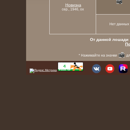
Новизна
сер., 1946, ox
Нет данных
От данной лошади в
По
* Нажимайте на значки
дл