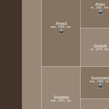
Anduc
гн., 1981, трк.
Angard
вор., 1986, трк.
Gundula
гн., 1975, трк.
Koenigstei
вор., 1982, трк
Schadidja
вор., 1991, трк.