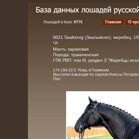
Главная
О пр
Лошадей в базе:
9775
0021 Saalkönig (Заалькёниг), жеребец, 1
г.р.
Масть: караковая
Порода: тракененская
ГПК РВП: том III, раздел 3 "Жеребцы исх
174-194-22,5. Рожд. в Германии.
Выступал в выездке по седлом Инессы Потурае
Пал.