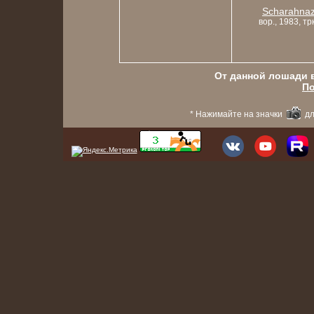
Scharahna
вор., 1983, трк
От данной лошади в
По
* Нажимайте на значки
дл