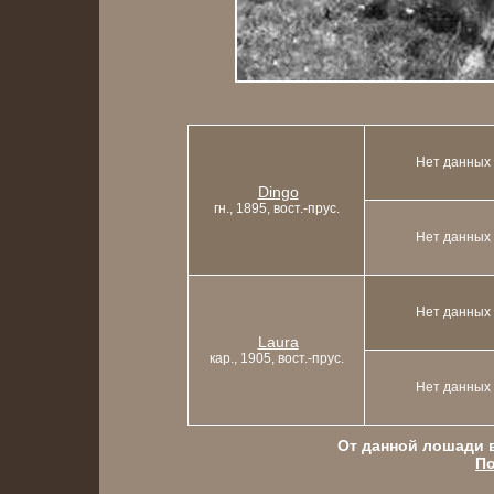
Нет данных
Dingo
гн., 1895, вост.-прус.
Нет данных
Нет данных
Laura
кар., 1905, вост.-прус.
Нет данных
От данной лошади в
По