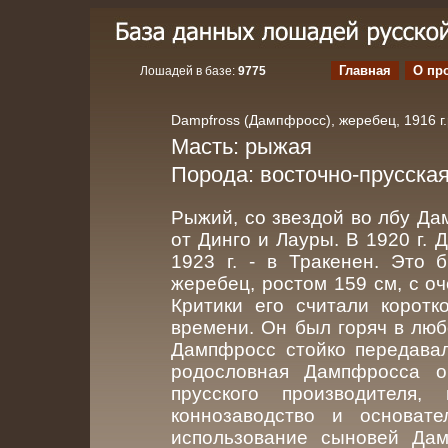
Главная
О пр
Лошадей в базе:
9775
Dampfross (Дампфросс), жеребец, 1916 г.
Масть: рыжая
Порода: восточно-прусска
Рыжий, со звездой во лбу Да
от Динго и Лауры. В 1920 г. 
1923 г. - в Тракенен. Это 
жеребец, ростом 159 см, с о
Критики его считали коротк
времени. Он был горяч в люб
Дампфросс стойко передавал
родословная Дампфросса о
прусского производителя,
коннозаводство и основат
использование сыновей Дам