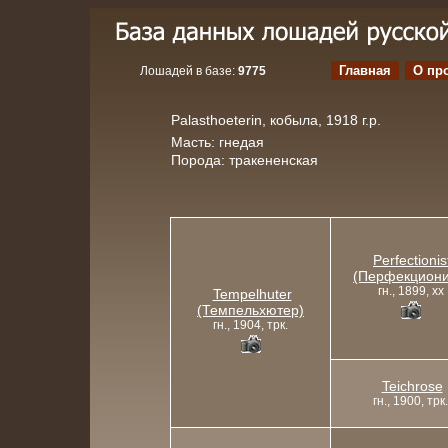
Главная
О пр
Лошадей в базе:
9775
Palasthoeterin, кобыла, 1918 г.р.
Масть: гнедая
Порода: тракененская
Perfectionis
(Перфекциони
гн., 1899, xx
Tempelhuter
(Темпельхютер)
гн., 1904, трк.
Teichrose
гн., 1900, трк.