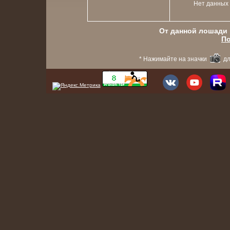
Нет данных
От данной лошади в
По
* Нажимайте на значки
дл