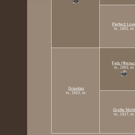
Perfect Lov
гн., 1901, xx
Fels (Фельс
гн., 1903, xx
Gravitas
гн., 1922, xx
Grolle Nich
гн., 1917, xx