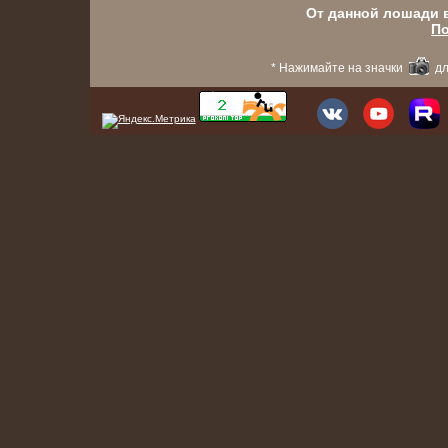
От данной лошади в
По
* Нажимайте на значки
дл