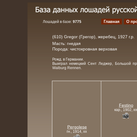
Главная
О пр
Лошадей в базе:
9775
(610) Gregor (Грегор), жеребец, 1927 г.р.
Масть: гнедая
Порода: чистокровная верховая
Рожд. в Германии.
Выиграл немецкий Сент Леджер, Большой при
Walburg Rennen.
Festino
кар., 1902, xx
Pergolese
гн., 1914, xx