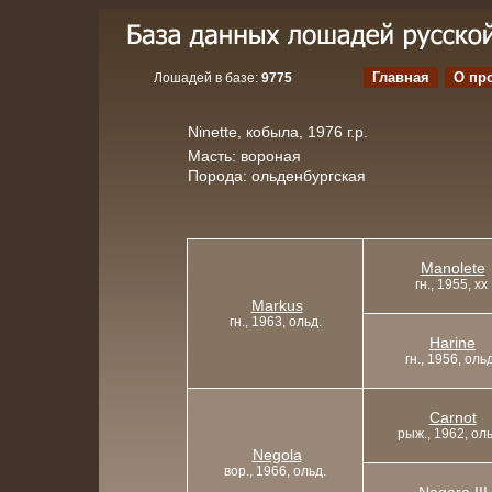
Главная
О пр
Лошадей в базе:
9775
Ninette, кобыла, 1976 г.р.
Масть: вороная
Порода: ольденбургская
Manolete
гн., 1955, xx
Markus
гн., 1963, ольд.
Harine
гн., 1956, ольд
Carnot
рыж., 1962, оль
Negola
вор., 1966, ольд.