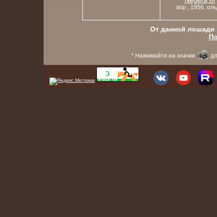
Negera III
вор., 1956, оль
От данной лошади в
По
* Нажимайте на значки
дл