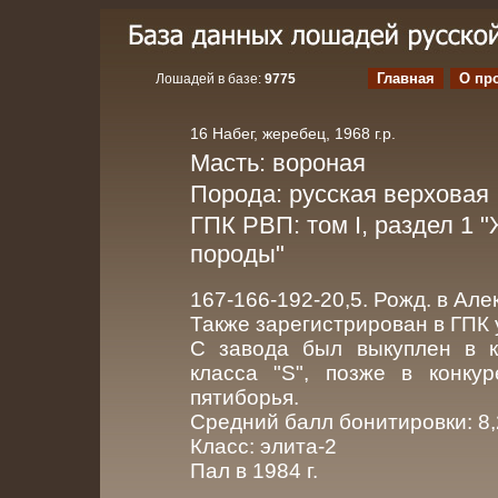
Главная
О пр
Лошадей в базе:
9775
16 Набег, жеребец, 1968 г.р.
Масть: вороная
Порода: русская верховая
ГПК РВП: том I, раздел 1 
породы"
167-166-192-20,5. Рожд. в Ал
Также зарегистрирован в ГПК 
С завода был выкуплен в к
класса "S", позже в конку
пятиборья.
Средний балл бонитировки: 8
Класс: элита-2
Пал в 1984 г.