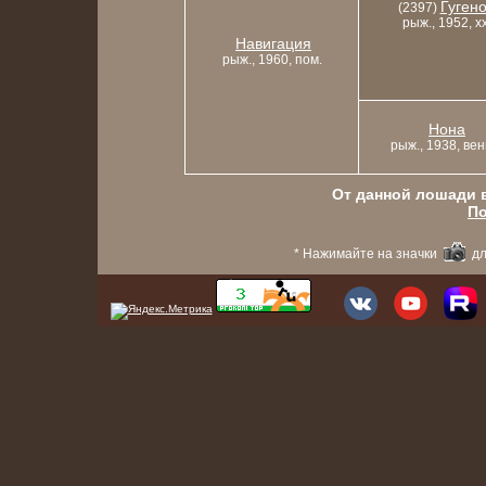
Гугено
(2397)
рыж., 1952, x
Навигация
рыж., 1960, пом.
Нона
рыж., 1938, вен
От данной лошади в
По
* Нажимайте на значки
дл