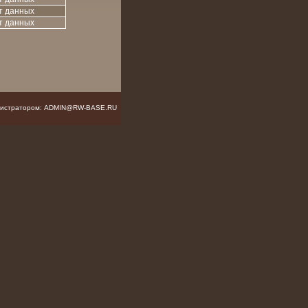
т данных
т данных
инистратором: ADMIN@RW-BASE.RU