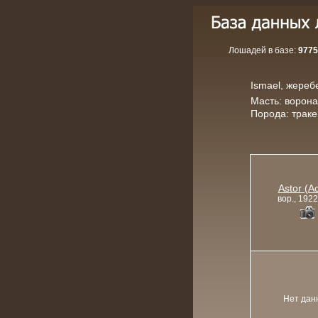
Лошадей в базе:
9775
Ismael, жеребе
Масть: ворон
Порода: трак
Astor (А
вор., 1922
Нет дан