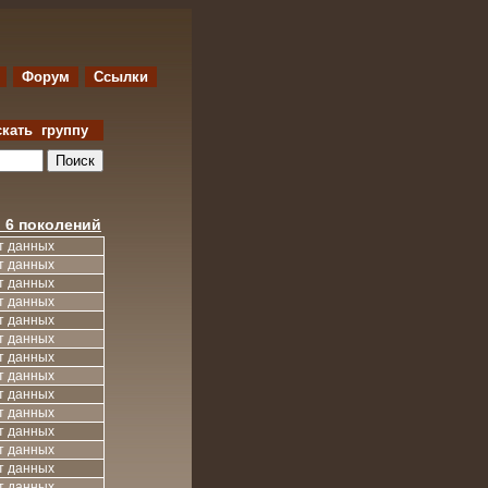
Форум
Ссылки
скать группу
 6 поколений
т данных
т данных
т данных
т данных
т данных
т данных
т данных
т данных
т данных
т данных
т данных
т данных
т данных
т данных