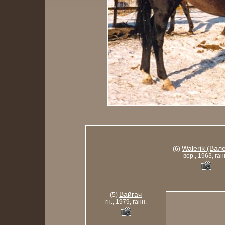
Walerik (Вал
(6)
вор., 1963, ган
Вайгач
(5)
гн., 1979, ганн.