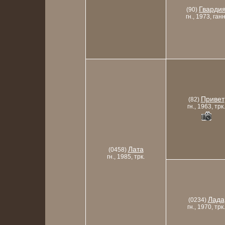
Гварди
(90)
гн., 1973, ганн
Привет
(82)
гн., 1963, трк.
Лата
(0458)
гн., 1985, трк.
Лада
(0234)
гн., 1970, трк.