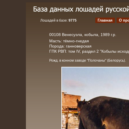
Главная
О пр
Лошадей в базе:
9775
00108 Венесуэла, кобыла, 1989 г.р.
Масть: тёмно-гнедая
Порода: ганноверская
ГПК РВП: том IV, раздел 2 "Кобылы исхо
Рожд. в конном заводе "Полочаны" (Белорусь).