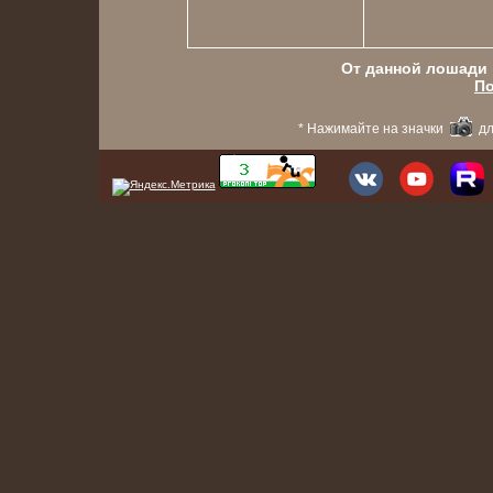
От данной лошади в
По
* Нажимайте на значки
дл