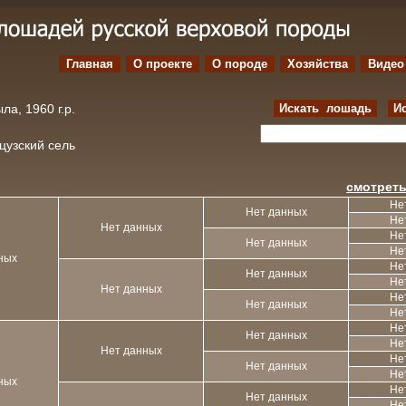
Главная
О проекте
O породе
Хозяйства
Видео
ла, 1960 г.р.
Искать лошадь
И
цузский сель
смотреть
Не
Нет данных
Не
Нет данных
Не
Нет данных
Не
ных
Не
Нет данных
Не
Нет данных
Не
Нет данных
Не
Не
Нет данных
Не
Нет данных
Не
Нет данных
Не
ных
Не
Нет данных
Не