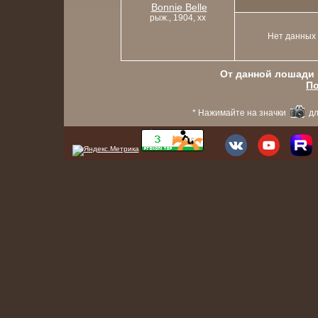
Bonnie Belle
рыж., 1904, xx
Нет данных
От данной лошади в
По
* Нажимайте на значки
дл