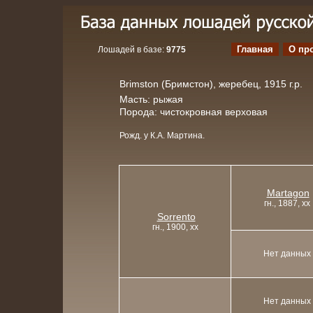
Главная
О пр
Лошадей в базе:
9775
Brimston (Бримстон), жеребец, 1915 г.р.
Масть: рыжая
Порода: чистокровная верховая
Рожд. у К.А. Мартина.
Martagon
гн., 1887, xx
Sorrento
гн., 1900, xx
Нет данных
Нет данных