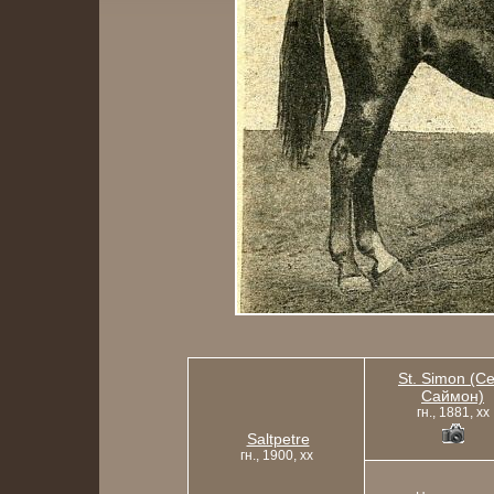
St. Simon (С
Саймон)
гн., 1881, xx
Saltpetre
гн., 1900, xx