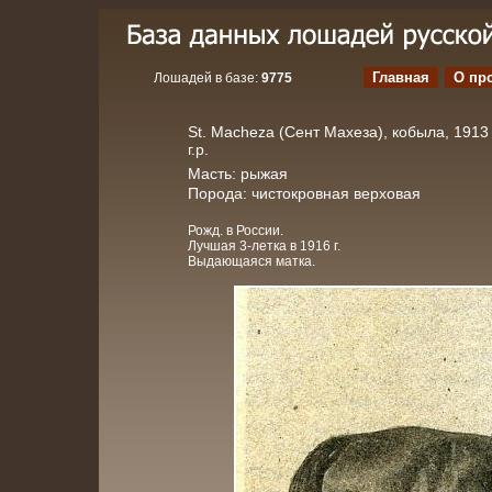
Главная
О пр
Лошадей в базе:
9775
St. Macheza (Сент Махеза), кобыла, 1913
г.р.
Масть: рыжая
Порода: чистокровная верховая
Рожд. в России.
Лучшая 3-летка в 1916 г.
Выдающаяся матка.