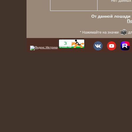
Нет данных
От данной лошади в
По
* Нажимайте на значки
дл