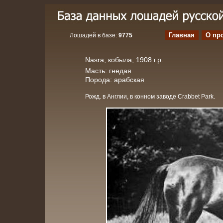
Главная
О пр
Лошадей в базе:
9775
Nasra, кобыла, 1908 г.р.
Масть: гнедая
Порода: арабская
Рожд. в Англии, в конном заводе Crabbet Park.