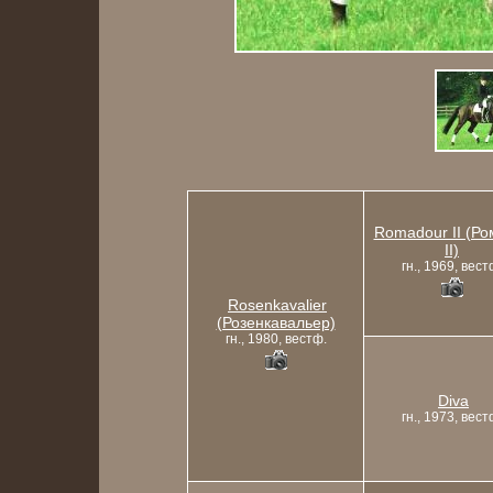
Romadour II (Р
II)
гн., 1969, вест
Rosenkavalier
(Розенкавальер)
гн., 1980, вестф.
Diva
гн., 1973, вест