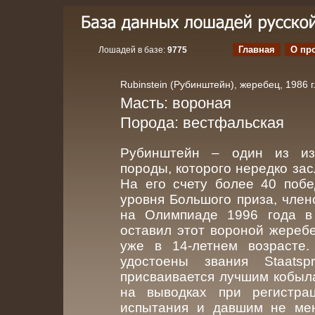
Главная
О пр
Лошадей в базе:
9775
Rubinstein (Рубинштейн), жеребец, 1986 г.
Масть: вороная
Порода: вестфальская
Рубинштейн – один из из
породы, которого нередко за
На его счету более 40 побе
уровня Большого приза, чле
на Олимпиаде 1996 года в
оставил этот вороной жереб
уже в 14-летнем возрасте
удостоены звания Staatspr
присваивается лучшим кобыл
на выводках при регистра
испытания и давшим не мен