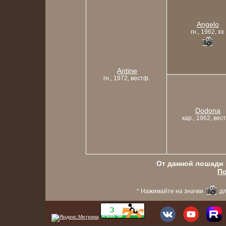
Angelo
гн., 1962, xx
Antine
гн., 1972, вестф.
Dodona
кар., 1962, вес
От данной лошади в
По
* Нажимайте на значки
дл