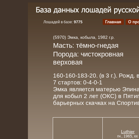
Главная
О пр
Лошадей в базе:
9775
(5970) Эмка, кобыла, 1982 г.р.
Масть: тёмно-гнедая
Порода: чистокровная
верховая
160-160-183-20. (в 3 г.). Рожд.
7 стартов: 0-4-0-1
Эмка является матерью Эпин
для кобыл 2 лет (ОКС) в Пятиг
барьерных скачках на Спортив
Luthier
гн., 1965, xx