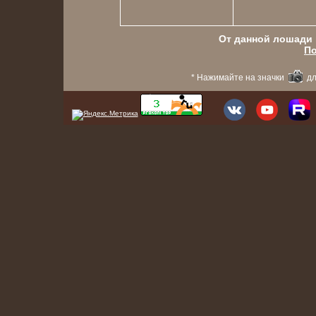
От данной лошади в
По
* Нажимайте на значки
дл