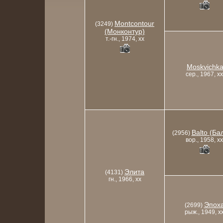
Montcontour
(3249)
(Монконтур)
т.-гн., 1974, xx
Moskvichk
сер., 1967, xx
Balto (Ба
(2956)
вор., 1958, xx
Элита
(4131)
гн., 1966, xx
Эпох
(2699)
рыж., 1949, x