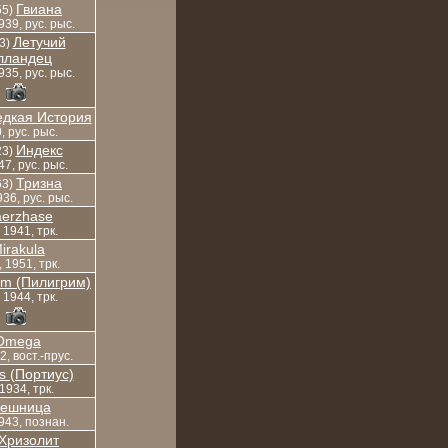
Гвиана
55)
939, рус. рыс.
Летучий
3)
лландец
935, рус. рыс.
едкая История
, рус. рыс.
Индекс
23)
947, рус. рыс.
Тризна
63)
936, рус. рыс.
erzhase
, 1941, трк.
irakula
 1951, трк.
rim (Пилигрим)
, 1944, трк.
Omega
42, вост.-прус.
us (Портиус)
 1934, трк.
решница
1943, познан.
Хризолит