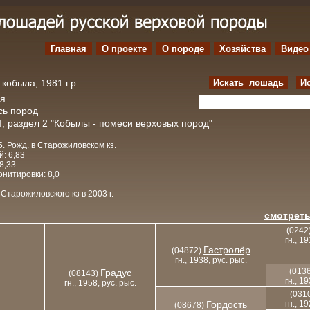
Главная
О проекте
O породе
Хозяйства
Видео
кобыла, 1981 г.р.
Искать лошадь
И
ая
сь пород
I, раздел 2 "Кобылы - помеси верховых пород"
5. Рожд. в Старожиловском кз.
: 6,83
8,33
нитировки: 8,0
Старожиловского кз в 2003 г.
смотреть
(0242
гн., 1
Гастролёр
(04872)
гн., 1938, рус. рыс.
(013
Градус
(08143)
гн., 1
гн., 1958, рус. рыс.
(031
Гордость
гн., 1
(08678)