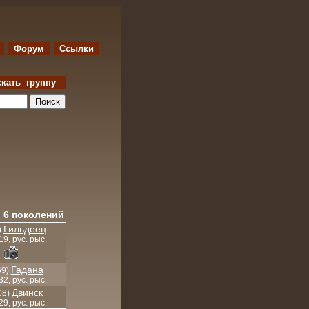
Форум
Ссылки
скать группу
 6 поколений
Гильдеец
)
919, рус. рыс.
Гадана
69)
932, рус. рыс.
Двинск
08)
929, рус. рыс.