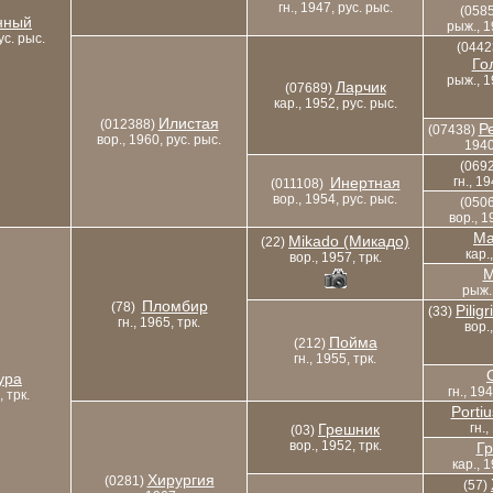
гн., 1947, рус. рыс.
(058
нный
рыж., 1
ус. рыс.
(0442
Го
рыж., 1
Ларчик
(07689)
кар., 1952, рус. рыс.
Илистая
(012388)
Р
(07438)
вор., 1960, рус. рыс.
1940
(069
Инертная
гн., 1
(011108)
вор., 1954, рус. рыс.
(050
вор., 1
Ma
Mikado (Микадо)
(22)
кар.
вор., 1957, трк.
M
рыж.,
Пломбир
(78)
Pilig
(33)
гн., 1965, трк.
вор.
Пойма
(212)
гн., 1955, трк.
ура
гн., 19
, трк.
Porti
Грешник
гн.,
(03)
вор., 1952, трк.
Г
кар., 
Хирургия
(0281)
(57)