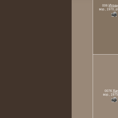
Игра
006
вор., 1970, р
Ха
0076
вор., 1975