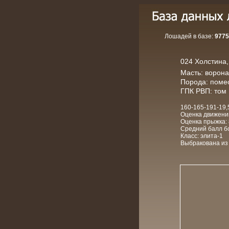
Лошадей в базе:
9775
024 Холстина, 
Масть: ворон
Порода: поме
ГПК РВП: том 
160-165-191-19,
Оценка движений
Оценка прыжка: 
Средний балл бо
Класс: элита-1
Выбракована из 