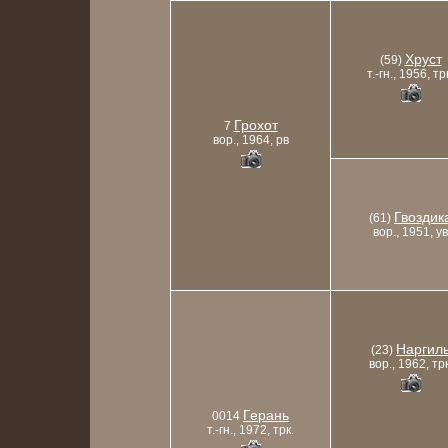
Хруст
(59)
т.-гн., 1956, тр
Грохот
7
вор., 1964, рв
Гвоздик
(61)
вор., 1951, ув
Наргил
(23)
вор., 1962, трк
Герань
0014
т.-гн., 1972, трк.