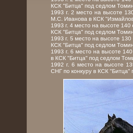
КСК "Битца" под седлом Томи
1993 г. 2 место на высоте 13
М.С. Иванова в КСК "Измайло
1993 г. 4 место на высоте 140 
КСК "Битца" под седлом Томи
1993 г. 5 место на высоте 130 
КСК "Битца" под седлом Томи
1993 г. 6 место на высоте 140
в КСК "Битца" под седлом То
1992 г. 6 место на высоте 1
СНГ по конкуру в КСК "Битца