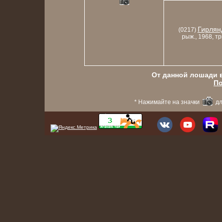
Гирлян
(0217)
рыж., 1968, тр
От данной лошади в
По
* Нажимайте на значки
дл