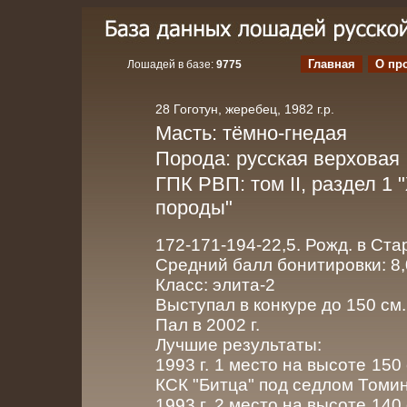
Главная
О пр
Лошадей в базе:
9775
28 Гоготун, жеребец, 1982 г.р.
Масть: тёмно-гнедая
Порода: русская верховая
ГПК РВП: том II, раздел 1
породы"
172-171-194-22,5. Рожд. в Ста
Средний балл бонитировки: 8,
Класс: элита-2
Выступал в конкуре до 150 см.
Пал в 2002 г.
Лучшие результаты:
1993 г. 1 место на высоте 150 
КСК "Битца" под седлом Томи
1993 г. 2 место на высоте 140 