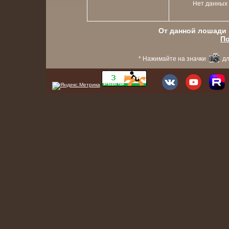
Нет данных
От данной лошади в
По
* Нажимайте на значки
дл