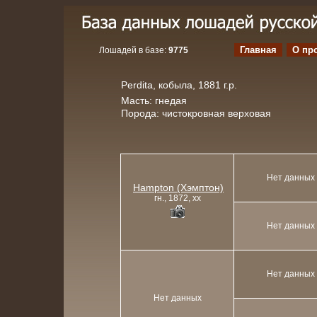
Главная
О пр
Лошадей в базе:
9775
Perdita, кобыла, 1881 г.р.
Масть: гнедая
Порода: чистокровная верховая
Нет данных
Hampton (Хэмптон)
гн., 1872, xx
Нет данных
Нет данных
Нет данных