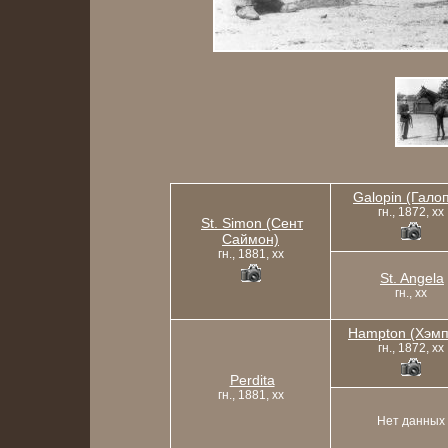
Galopin (Гало
гн., 1872, xx
St. Simon (Сент
Саймон)
гн., 1881, xx
St. Angela
гн., xx
Hampton (Хэмп
гн., 1872, xx
Perdita
гн., 1881, xx
Нет данных