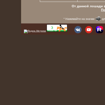
От данной лошади в
По
* Нажимайте на значки
дл