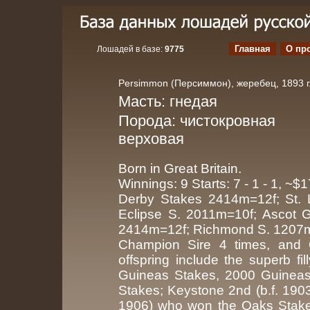
Главная
О пр
Лошадей в базе:
9775
Persimmon (Персиммон), жеребец, 1893 г.
Масть: гнедая
Порода: чистокровная
верховая
Born in Great Britain.
Winnings: 9 Starts: 7 - 1 - 1, ~$
Derby Stakes 2414m=12f; St. 
Eclipse S. 2011m=10f; Ascot 
2414m=12f; Richmond S. 1207m
Champion Sire 4 times, and 
offspring include the superb f
Guineas Stakes, 2000 Guineas
Stakes; Keystone 2nd (b.f. 190
1906) who won the Oaks Stakes