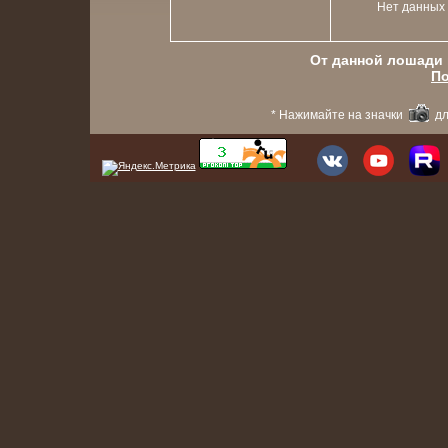
Нет данных
От данной лошади в
По
* Нажимайте на значки
дл