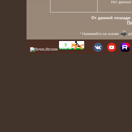
Нет данных
От данной лошади в
По
* Нажимайте на значки
дл