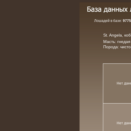
Лошадей в базе:
9775
St. Angela, коб
Масть: гнедая
Порода: чист
Нет дан
Нет дан