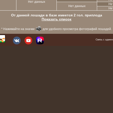
Нет данных
Не
Нет данных
Не
От данной лошади в базе имеется 2 гол. приплода
Показать список
* Нажимайте на значки
для удобного просмотра фотографий лошадей.
Связь с адм