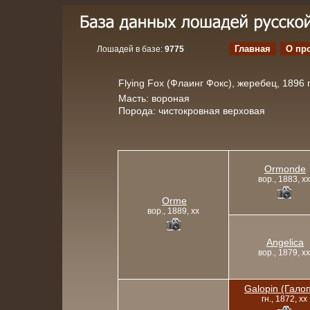
Главная
О пр
Лошадей в базе:
9775
Flying Fox (Флаинг Фокс), жеребец, 1896 г
Масть: вороная
Порода: чистокровная верховая
Ormonde
вор., 1883, xx
Orme
вор., 1889, xx
Angelica
вор., 1879, xx
Galopin (Гало
гн., 1872, xx