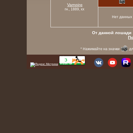
Vampire
гн., 1889, xx
Нет данных
От данной лошади в
По
* Нажимайте на значки
дл