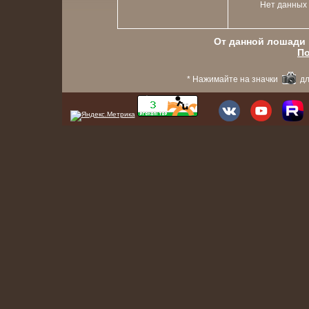
Нет данных
От данной лошади в
По
* Нажимайте на значки
дл