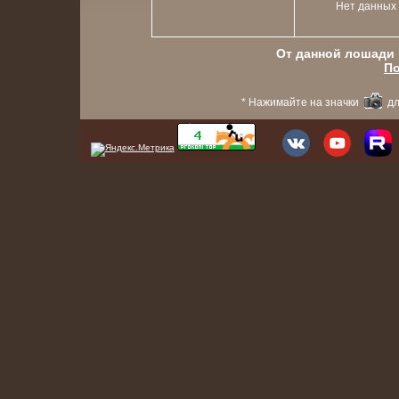
Нет данных
От данной лошади в
По
* Нажимайте на значки
дл