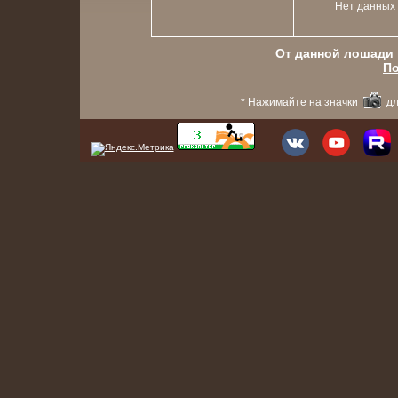
Нет данных
От данной лошади в
По
* Нажимайте на значки
дл