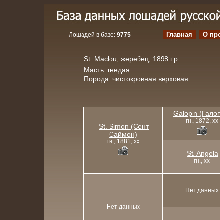
Главная
О пр
Лошадей в базе:
9775
St. Maclou, жеребец, 1898 г.р.
Масть: гнедая
Порода: чистокровная верховая
Galopin (Гало
гн., 1872, xx
St. Simon (Сент
Саймон)
гн., 1881, xx
St. Angela
гн., xx
Нет данных
Нет данных