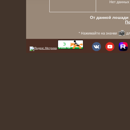
Нет данных
От данной лошади в
По
* Нажимайте на значки
дл