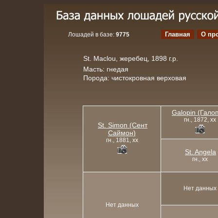
Главная
О пр
Лошадей в базе:
9775
St. Maclou, жеребец, 1898 г.р.
Масть: гнедая
Порода: чистокровная верховая
Galopin (Гало
гн., 1872, xx
St. Simon (Сент
Саймон)
гн., 1881, xx
St. Angela
гн., xx
Нет данных
Нет данных