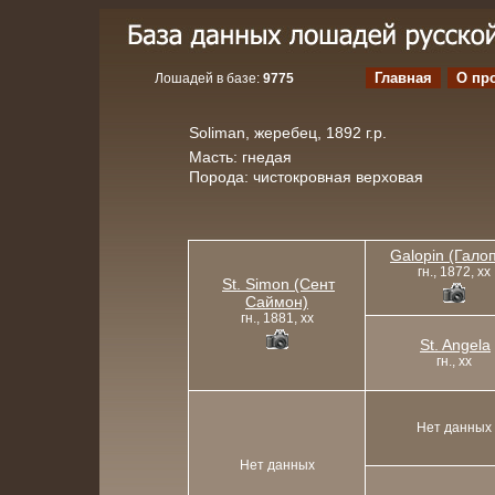
Главная
О пр
Лошадей в базе:
9775
Soliman, жеребец, 1892 г.р.
Масть: гнедая
Порода: чистокровная верховая
Galopin (Гало
гн., 1872, xx
St. Simon (Сент
Саймон)
гн., 1881, xx
St. Angela
гн., xx
Нет данных
Нет данных