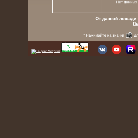
Нет данных
От данной лошади в
По
* Нажимайте на значки
дл