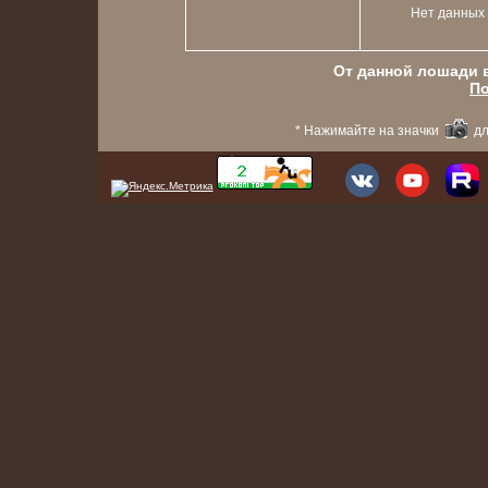
Нет данных
От данной лошади в
По
* Нажимайте на значки
дл