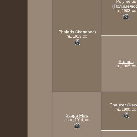
Polymelus
(Полимелюс
гн., 1902, xx
Phalaris (Фаларис)
гн., 1913, xx
Bromus
гн., 1905, xx
Chaucer (Чёс
гн., 1900, xx
Scapa Flow
рыж., 1914, xx