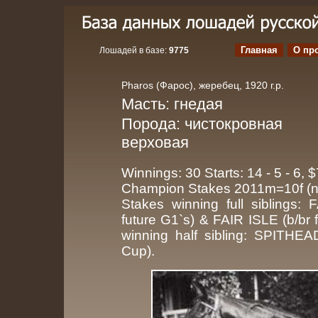
Главная
О пр
Лошадей в базе:
9775
Pharos (Фарос), жеребец, 1920 г.р.
Масть: гнедая
Порода: чистокровная
верховая
Winnings: 30 Starts: 14 - 5 - 6, 
Champion Stakes 2011m=10f (n
Stakes winning full siblings
future G1`s) & FAIR ISLE (b/b
winning half sibling: SPITH
Cup).