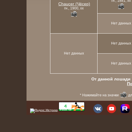
гн., 1881, xx
Chaucer (Чёсер)
гн., 1900, xx
Нет данных
Нет данных
Нет данных
Нет данных
От данной лошади в
По
* Нажимайте на значки
дл