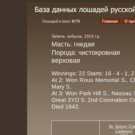
Главная
О пр
Лошадей в базе:
9775
Selene, кобыла, 1919 г.р.
Масть: гнедая
Порода: чистокровная
верховая
Winnings: 22 Starts: 16 - 4 - 1, 
At 2: Won Rous Memorial S., C
Mary S.
At 3: Won Park Hill S., Nassau
Great 3YO S. 2nd Coronation C
Died 1942.
St. Simon (С
Саймон)