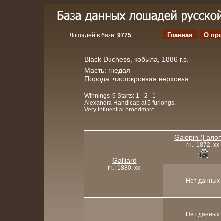
Главная
О пр
Лошадей в базе:
9775
Black Duchess, кобыла, 1886 г.р.
Масть: гнедая
Порода: чистокровная верховая
Winnings: 9 Starts: 1 - 2 - 1
Alexandra Handicap at 5 furlongs.
Very influential broodmare.
Galopin (Гало
гн., 1872, xx
Galliard
гн., 1880, xx
Нет данных
Нет данных