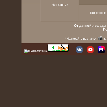
Нет данных
Нет данных
От данной лошади в
По
* Нажимайте на значки
дл