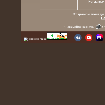
Нет данных
От данной лошади в
По
* Нажимайте на значки
дл