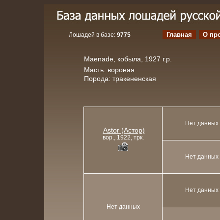
Главная
О пр
Лошадей в базе:
9775
Maenade, кобыла, 1927 г.р.
Масть: вороная
Порода: тракененская
Нет данных
Astor (Астор)
вор., 1922, трк.
Нет данных
Нет данных
Нет данных