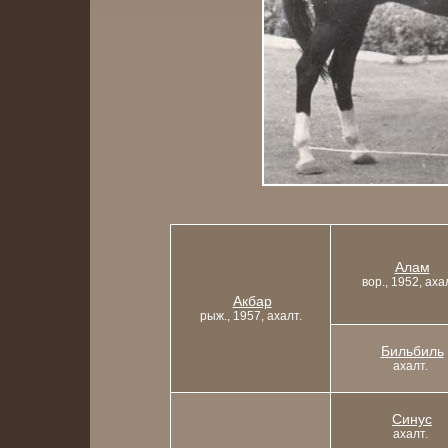
Алам
вор., 1952, аха
Акбар
рыж., 1957, ахалт.
Бильбиль
ахалт.
Синус
ахалт.