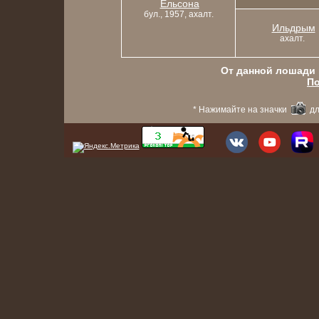
Ельсона
бул., 1957, ахалт.
Ильдрым
ахалт.
От данной лошади в
По
* Нажимайте на значки
дл