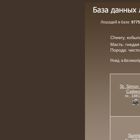
Лошадей в базе:
9775
Cheery, кобыла
Масть: гнедая
Порода: чист
Рожд. в Великоб
St. Simon
Саймо
гн., 1881
Sunri