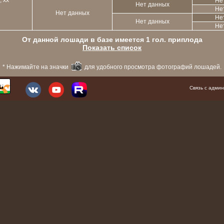
, xx
Не
Нет данных
Не
Нет данных
Не
Нет данных
Не
От данной лошади в базе имеется 1 гол. приплода
Показать список
* Нажимайте на значки
для удобного просмотра фотографий лошадей.
Связь с адм