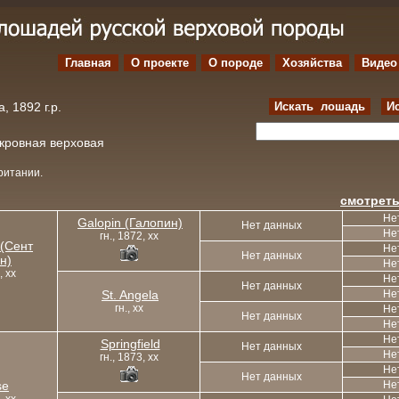
Главная
О проекте
O породе
Хозяйства
Видео
, 1892 г.р.
Искать лошадь
И
окровная верховая
ритании.
смотреть
Не
Galopin (Галопин)
Нет данных
Не
гн., 1872, xx
 (Сент
Не
Нет данных
н)
Не
, xx
Не
Нет данных
St. Angela
Не
гн., xx
Не
Нет данных
Не
Не
Springfield
Нет данных
Не
гн., 1873, xx
Не
Нет данных
se
Не