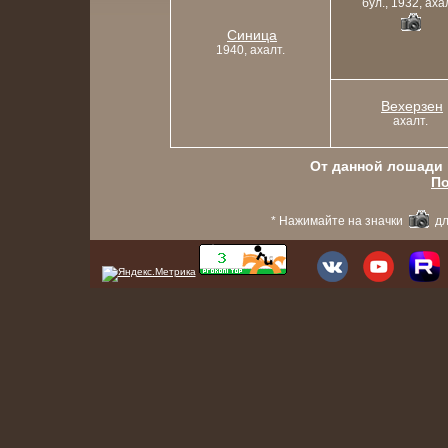
бул., 1932, аха
Синица
1940, ахалт.
Вехерзен
ахалт.
От данной лошади в
По
* Нажимайте на значки
дл