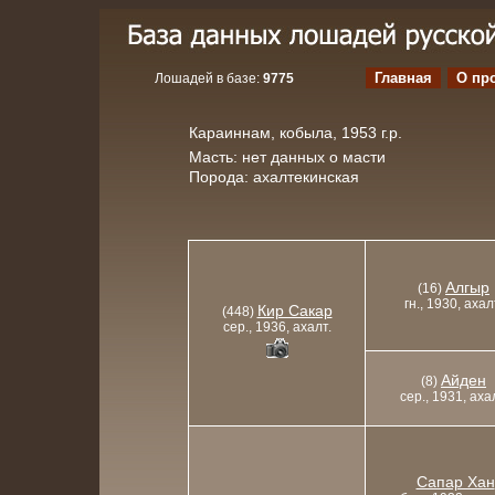
Главная
О пр
Лошадей в базе:
9775
Караиннам, кобыла, 1953 г.р.
Масть: нет данных о масти
Порода: ахалтекинская
Алгыр
(16)
гн., 1930, ахал
Кир Сакар
(448)
сер., 1936, ахалт.
Айден
(8)
сер., 1931, аха
Сапар Хан