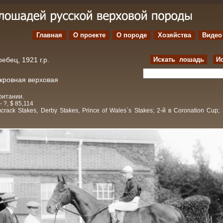
Главная
О проекте
O породе
Хозяйства
Видео
ебец, 1921 г.р.
Искать лошадь
И
окровная верховая
ритании.
- ?, $ 85,114
rack Stakes, Derby Stakes, Prince of Wales`s Stakes; 2-й в Coronation Cup;