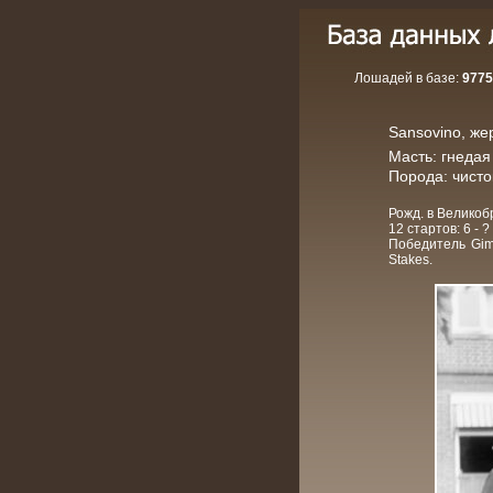
Лошадей в базе:
9775
Sansovino, жер
Масть: гнедая
Порода: чист
Рожд. в Великоб
12 стартов: 6 - ? 
Победитель Gimc
Stakes.