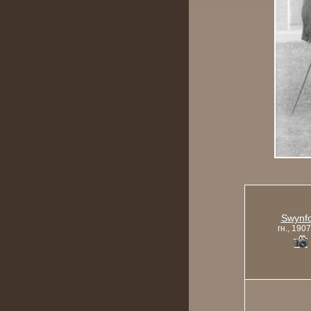
Swynf
гн., 1907