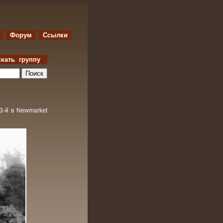
Форум
Ссылки
скать группу
 3-й в Newmarket